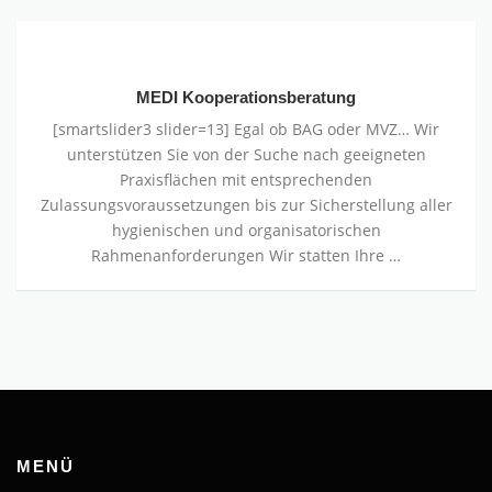
MEDI
Kooperationsberatung
MEDI Kooperationsberatung
[smartslider3 slider=13] Egal ob BAG oder MVZ… Wir
unterstützen Sie von der Suche nach geeigneten
Praxisﬂächen mit entsprechenden
Zulassungsvoraussetzungen bis zur Sicherstellung aller
hygienischen und organisatorischen
Rahmenanforderungen Wir statten Ihre …
MENÜ