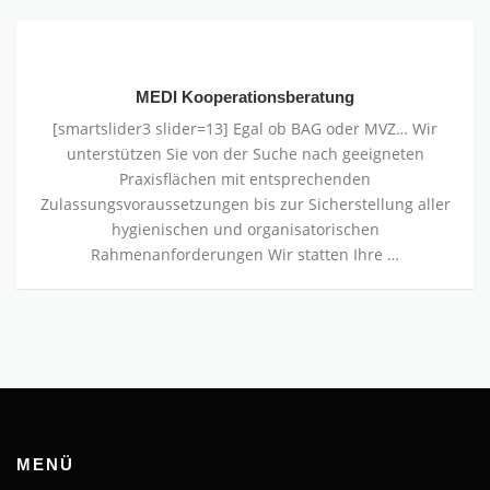
MEDI
Kooperationsberatung
MEDI Kooperationsberatung
[smartslider3 slider=13] Egal ob BAG oder MVZ… Wir
unterstützen Sie von der Suche nach geeigneten
Praxisﬂächen mit entsprechenden
Zulassungsvoraussetzungen bis zur Sicherstellung aller
hygienischen und organisatorischen
Rahmenanforderungen Wir statten Ihre …
MENÜ