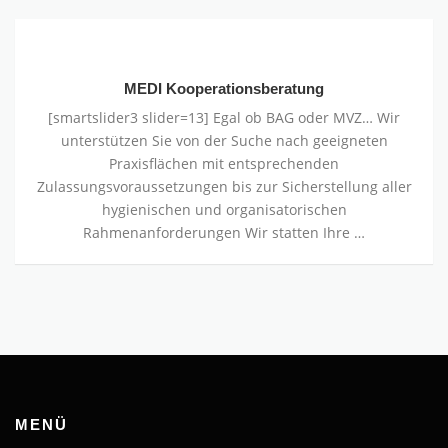
MEDI
Kooperationsberatung
MEDI Kooperationsberatung
[smartslider3 slider=13] Egal ob BAG oder MVZ… Wir
unterstützen Sie von der Suche nach geeigneten
Praxisﬂächen mit entsprechenden
Zulassungsvoraussetzungen bis zur Sicherstellung aller
hygienischen und organisatorischen
Rahmenanforderungen Wir statten Ihre …
MENÜ