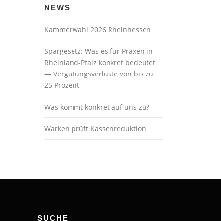
NEWS
Kammerwahl 2026 Rheinhessen
Spargesetz: Was es für Praxen in
Rheinland-Pfalz konkret bedeutet
— Vergütungsverluste von bis zu
25 Prozent
Was kommt konkret auf uns zu?
Warken prüft Kassenreduktion
SUCHE