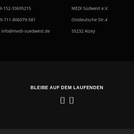
49-152-33695215
MEDI Südwest e.V.
49-711-806079-581
Ostdeutsche Str.4
: info@medi-suedwest.de
55232 Alzey
BLEIBE AUF DEM LAUFENDEN