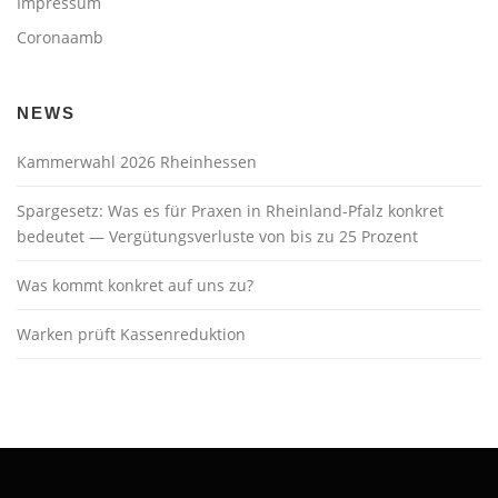
Impressum
Coronaamb
NEWS
Kammerwahl 2026 Rheinhessen
Spargesetz: Was es für Praxen in Rheinland-Pfalz konkret
bedeutet — Vergütungsverluste von bis zu 25 Prozent
Was kommt konkret auf uns zu?
Warken prüft Kassenreduktion