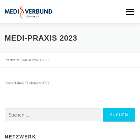
Zum
Inhalt
Menü
springen
STARTSEITE
QM-SCHULUNGSTAG
MEDI-PRAXIS 2023
MEDI VORTEILE
PRAXISBEDARF-SHOP
Startseite
»
MEDI-Praxis 2023
AKTUELLES
MEDI BLOG
[smartslider3 slider=109]
MEDI SÜDWEST GMBH
MITGLIEDSCHAFT
Suchen
nach:
NETZWERK