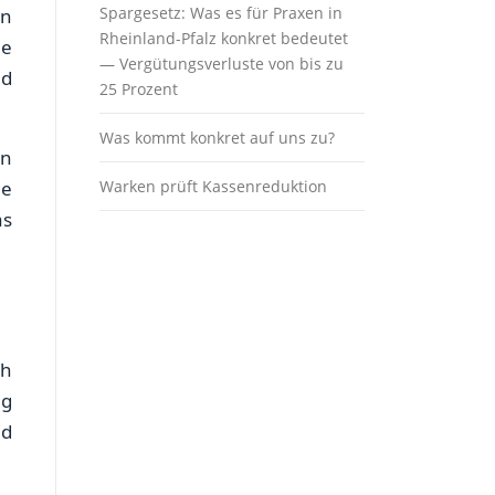
Spargesetz: Was es für Praxen in
en
Rheinland-Pfalz konkret bedeutet
ie
— Vergütungsverluste von bis zu
nd
25 Prozent
Was kommt konkret auf uns zu?
en
ie
Warken prüft Kassenreduktion
as
ch
ng
nd