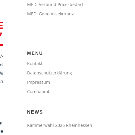
MEDI Verbund Praxisbedarf
MEDI Geno Assekuranz
E
7
MENÜ
V-
Kontakt
as
ie
Datenschutzerklärung
nd
Impressum
Coronaamb
NEWS
ur
Kammerwahl 2026 Rheinhessen
te