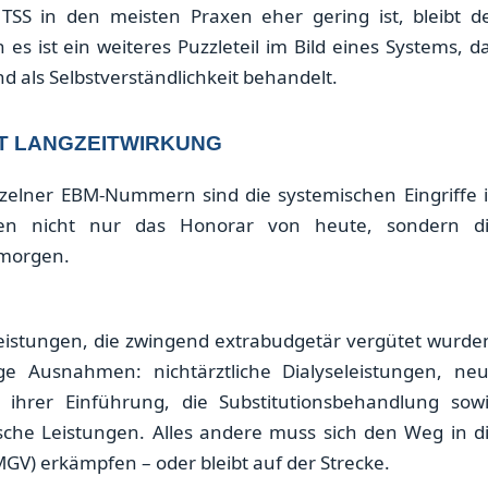
TSS in den meisten Praxen eher gering ist, bleibt d
es ist ein weiteres Puzzleteil im Bild eines Systems, d
 als Selbstverständlichkeit behandelt.
T LANGZEITWIRKUNG
inzelner EBM-Nummern sind die systemischen Eingriffe 
effen nicht nur das Honorar von heute, sondern d
 morgen.
 Leistungen, die zwingend extrabudgetär vergütet wurde
ge Ausnahmen: nichtärztliche Dialyseleistungen, ne
 ihrer Einführung, die Substitutionsbehandlung sow
sche Leistungen. Alles andere muss sich den Weg in d
V) erkämpfen – oder bleibt auf der Strecke.