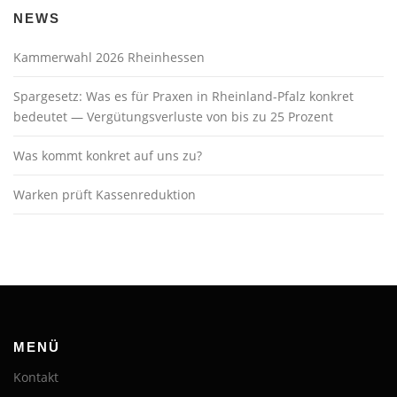
NEWS
Kammerwahl 2026 Rheinhessen
Spargesetz: Was es für Praxen in Rheinland-Pfalz konkret
bedeutet — Vergütungsverluste von bis zu 25 Prozent
Was kommt konkret auf uns zu?
Warken prüft Kassenreduktion
MENÜ
Kontakt