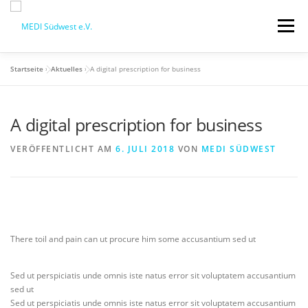
Zum
Inhalt
Menü
springen
Startseite
»
Aktuelles
»
A digital prescription for business
STARTSEITE
QM-SCHULUNGSTAG
A digital prescription for business
MEDI VORTEILE
PRAXISBEDARF-SHOP
VERÖFFENTLICHT AM
6. JULI 2018
VON
MEDI SÜDWEST
AKTUELLES
MEDI BLOG
MEDI SÜDWEST GMBH
MITGLIEDSCHAFT
There toil and pain can ut procure him some accusantium sed ut
Sed ut perspiciatis unde omnis iste natus error sit voluptatem accusantium
sed ut
Sed ut perspiciatis unde omnis iste natus error sit voluptatem accusantium