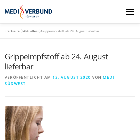
Zum
Inhalt
Menü
springen
Startseite
»
Aktuelles
»
Grippeimpfstoff ab 24. August lieferbar
STARTSEITE
QM-SCHULUNGSTAG
Grippeimpfstoff ab 24. August
MEDI VORTEILE
PRAXISBEDARF-SHOP
lieferbar
VERÖFFENTLICHT AM
13. AUGUST 2020
VON
MEDI
AKTUELLES
MEDI BLOG
SÜDWEST
MEDI SÜDWEST GMBH
MITGLIEDSCHAFT