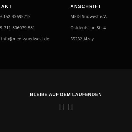
TAKT
ANSCHRIFT
49-152-33695215
MEDI Südwest e.V.
49-711-806079-581
Ostdeutsche Str.4
: info@medi-suedwest.de
55232 Alzey
BLEIBE AUF DEM LAUFENDEN