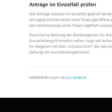
Anträge im Einzelfall prüfen
Alle Anträge müssten im Einzelfall geprüft werde
vertragsärztlichen Anteil einer Praxis getroffene p
den Gesamtumsatz einer Praxis regelhaft unzutref
Eine interne Weisung der Bundesagentur für Arbe
Kurzarbeitergeld erhalten sollen, sorgt seit Anf
ihr Vorgehen mit dem „Schutzschirm“, der wie ei
Zahlung von Kurzarbeitergeld biete.
VERÖFFENTLICHT IN
ALLGEMEIN