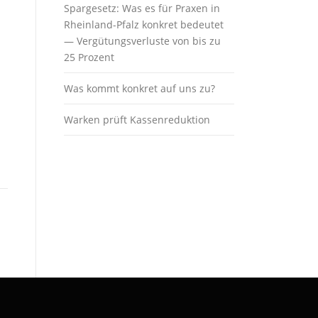
Spargesetz: Was es für Praxen in
Rheinland-Pfalz konkret bedeutet
— Vergütungsverluste von bis zu
25 Prozent
Was kommt konkret auf uns zu?
Warken prüft Kassenreduktion