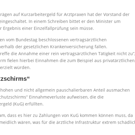
ägen auf Kurzarbeitergeld für Arztpraxen hat der Vorstand der
ingeschaltet. In einem Schreiben bittet er den Minister um
r Ergebnis einer Einzelfallprüfung sein müsse.
den vom Bundestag beschlossenen vertragsärztlichen
nerhalb der gesetzlichen Krankenversicherung fallen.
reffe die Annahme einer rein vertragsärztlichen Tätigkeit nicht zu“
irm fielen hierbei Einnahmen die zum Beispiel aus privatärztlichen
erzielt würden.
tzschirms“
s hohen und nicht allgemein pauschalierbaren Anteil ausmachen
Schutzschirms“ Einnahmeverluste aufweisen, die die
rgeld (KuG) erfüllten.
am, dass es hier zu Zahlungen von KuG kommen können muss, da
dlich wären, was für die ärztliche Infrastruktur extrem schädlic