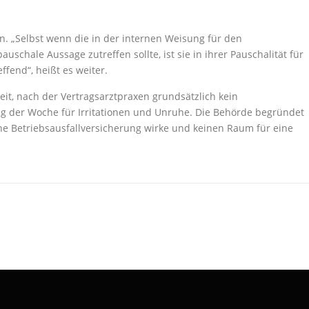
n. „Selbst wenn die in der internen Weisung für den
auschale Aussage zutreffen sollte, ist sie in ihrer Pauschalität für
fend“, heißt es weiter.
it, nach der Vertragsarztpraxen grundsätzlich kein
ang der Woche für Irritationen und Unruhe. Die Behörde begründet
ne Betriebsausfallversicherung wirke und keinen Raum für eine