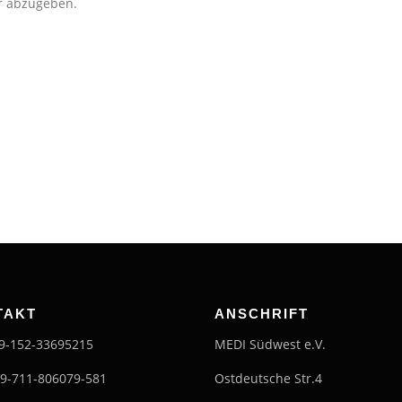
r abzugeben.
TAKT
ANSCHRIFT
49-152-33695215
MEDI Südwest e.V.
49-711-806079-581
Ostdeutsche Str.4