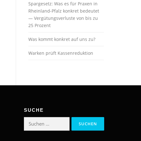
Spargesetz: Was es für Praxen in
Rheinland-Pfalz konkret bedeutet
— Vergütungsverluste von bis zu
25 Prozent
Was kommt konkret auf uns zu?
Warken prüft Kassenreduktion
SUCHE
Suchen
nach: