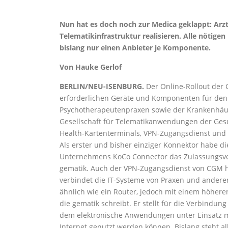
Nun hat es doch noch zur Medica geklappt: Arz
Telematikinfrastruktur realisieren. Alle nötig
bislang nur einen Anbieter je Komponente.
Von Hauke Gerlof
BERLIN/NEU-ISENBURG.
Der Online-Rollout der G
erforderlichen Geräte und Komponenten für den 
Psychotherapeutenpraxen sowie der Krankenhäuse
Gesellschaft für Telematikanwendungen der Gesu
Health-Kartenterminals, VPN-Zugangsdienst und e
Als erster und bisher einziger Konnektor habe
Unternehmens KoCo Connector das Zulassungsverfa
gematik. Auch der VPN-Zugangsdienst von CGM ha
verbindet die IT-Systeme von Praxen und anderen
ähnlich wie ein Router, jedoch mit einem höher
die gematik schreibt. Er stellt für die Verbindung
dem elektronische Anwendungen unter Einsatz m
Internet genutzt werden können. Bislang steht al