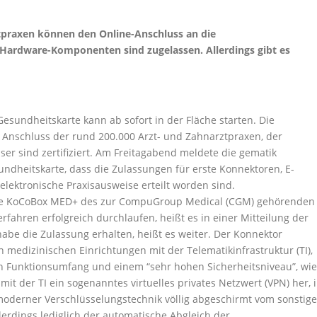
tpraxen können den Online-Anschluss an die
en Hardware-Komponenten sind zugelassen. Allerdings gibt es
esundheitskarte kann ab sofort in der Fläche starten. Die
Anschluss der rund 200.000 Arzt- und Zahnarztpraxen, der
r sind zertifiziert. Am Freitagabend meldete die gematik
ndheitskarte, dass die Zulassungen für erste Konnektoren, E-
lektronische Praxisausweise erteilt worden sind.
 die KoCoBox MED+ des zur CompuGroup Medical (CGM) gehörenden
hren erfolgreich durchlaufen, heißt es in einer Mitteilung der
be die Zulassung erhalten, heißt es weiter. Der Konnektor
 medizinischen Einrichtungen mit der Telematikinfrastruktur (TI),
en Funktionsumfang und einem “sehr hohen Sicherheitsniveau”, wie
 mit der TI ein sogenanntes virtuelles privates Netzwert (VPN) her, 
oderner Verschlüsselungstechnik völlig abgeschirmt vom sonstig
lerdings lediglich der automatische Abgleich der