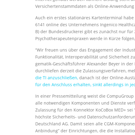
Versichertenstammdaten als Online-Anwendung 
Auch ein erstes stationäres Kartenterminal habe 
6141 online des Unternehmens Ingenico Healthca
B) der Bundesdruckerei gibt es zunächst nur für
Psychotherapeutenpraxen werde in Kürze folgen, h
“Wir freuen uns über das Engagement der Indust
Funktionalität, Interoperabilität und Sicherheit z
gematik-Geschäftsführer Alexander Beyer in der 
durchliefen derzeit die Zulassungsverfahren, me
die TI anzuschließen,
danach ist der Online-Aust
für den Anschluss erhalten, sinkt allerdings in j
In einer Pressemitteilung weist die CompuGroup
alle notwendigen Komponenten und Dienste verfüg
Zulassung für den Konnektor KoCoBox MED+ sei “e
höchste Sicherheits- und Datenschutzanforderu
Deutschland AG. Damit seien alle CGM-Komponent
Anbindung” der Einrichtungen, die die Installati