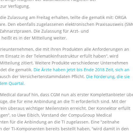
zur Verfügung.
die Zulassung am Freitag erhalten, teilte die gematik mit: ORGA
re. Den ebenfalls zugelassenen elektronischen Praxisausweis (SM
 Zahnarztpraxen. Die Zulassung für Arzt- und
eißt es in der Mitteilung weiter.
rieunternehmen, die mit ihren Produkten alle Anforderungen an
um Einsatz in der Telematikinfrastruktur erfüllt haben”, wird
Mitteilung zitiert. Weitere Produkte verschiedener Unternehmen
ldet die gematik.
Die Ärzte haben jetzt bis Ende 2018 Zeit, sich an
ausch der Versichertenstammdaten Pflicht.
Die Förderung, die sie
edem Quartal.
 Medical darauf hin, dass CGM nun als erster Komplettanbieter üb
e, die für eine Anbindung an die TI erforderlich sind. Mit der
in überaus wichtiger Meilenstein erreicht. Der Konnektor erfüllt
ngen”, so Uwe Eibich, Vorstand der CompuGroup Medical
en für die Anbindung an die TI zugelassen. Eine “zeitnahe
on der TI-Komponenten bereits bestellt haben, “wird damit in den