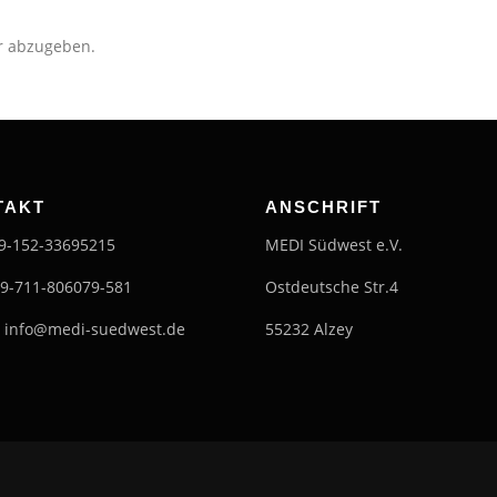
r abzugeben.
TAKT
ANSCHRIFT
49-152-33695215
MEDI Südwest e.V.
49-711-806079-581
Ostdeutsche Str.4
: info@medi-suedwest.de
55232 Alzey