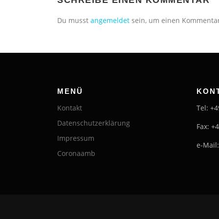
Du musst
angemeldet
sein, um einen Kommenta
MENÜ
KON
Kontakt
Tel: +
Datenschutzerklärung
Fax: +
Impressum
e-Mail
Coronaamb