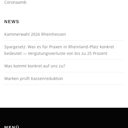
Coronaamb
NEWS
Kammerwahl 2026 Rheinhessen
Spargesetz: Was es für Praxen in Rheinland-Pfalz konkret
bedeutet — Vergütungsverluste von bis zu 25 Prozent
Was kommt konkret auf uns zu?
Warken prüft Kassenreduktion
MENÜ