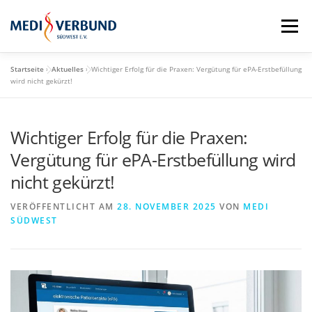
Zum
Inhalt
Menü
springen
Startseite
»
Aktuelles
»
Wichtiger Erfolg für die Praxen: Vergütung für ePA-Erstbefüllung
STARTSEITE
QM-SCHULUNGSTAG
wird nicht gekürzt!
Wichtiger Erfolg für die Praxen:
MEDI VORTEILE
PRAXISBEDARF-SHOP
Vergütung für ePA-Erstbefüllung wird
nicht gekürzt!
AKTUELLES
MEDI BLOG
VERÖFFENTLICHT AM
28. NOVEMBER 2025
VON
MEDI
SÜDWEST
MEDI SÜDWEST GMBH
MITGLIEDSCHAFT