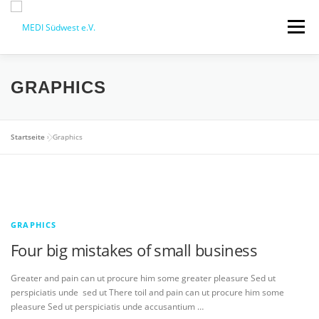
Zum
Inhalt
Menü
springen
STARTSEITE
QM-SCHULUNGSTAG
GRAPHICS
MEDI VORTEILE
PRAXISBEDARF-SHOP
Startseite
»
Graphics
AKTUELLES
MEDI BLOG
GRAPHICS
MEDI SÜDWEST GMBH
MITGLIEDSCHAFT
Four big mistakes of small business
Greater and pain can ut procure him some greater pleasure Sed ut
perspiciatis unde sed ut There toil and pain can ut procure him some
pleasure Sed ut perspiciatis unde accusantium …