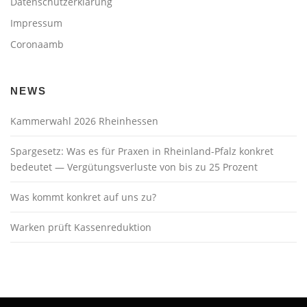
Datenschutzerklärung
Impressum
Coronaamb
NEWS
Kammerwahl 2026 Rheinhessen
Spargesetz: Was es für Praxen in Rheinland-Pfalz konkret
bedeutet — Vergütungsverluste von bis zu 25 Prozent
Was kommt konkret auf uns zu?
Warken prüft Kassenreduktion