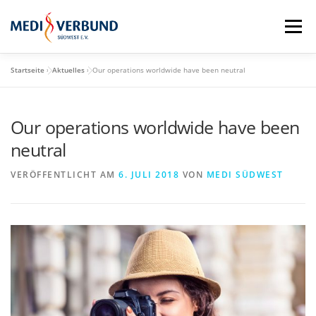
Zum
Inhalt
Menü
springen
Startseite
»
Aktuelles
»
Our operations worldwide have been neutral
STARTSEITE
QM-SCHULUNGSTAG
Our operations worldwide have been
MEDI VORTEILE
PRAXISBEDARF-SHOP
neutral
VERÖFFENTLICHT AM
6. JULI 2018
VON
MEDI SÜDWEST
AKTUELLES
MEDI BLOG
MEDI SÜDWEST GMBH
MITGLIEDSCHAFT