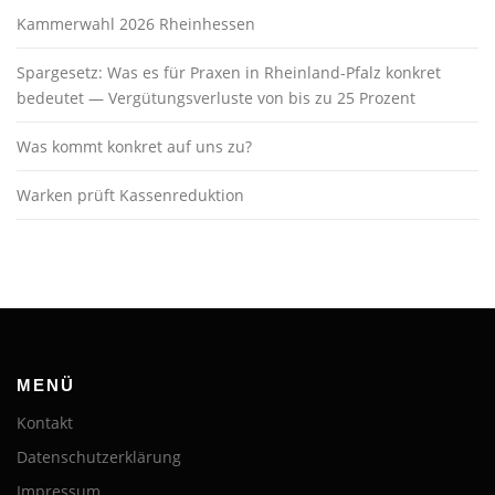
Kammerwahl 2026 Rheinhessen
Spargesetz: Was es für Praxen in Rheinland-Pfalz konkret
bedeutet — Vergütungsverluste von bis zu 25 Prozent
Was kommt konkret auf uns zu?
Warken prüft Kassenreduktion
MENÜ
Kontakt
Datenschutzerklärung
Impressum