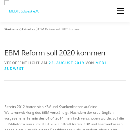
Zum
Inhalt
Menü
springen
Startseite
»
Aktuelles
»
EBM Reform soll 2020 kommen
STARTSEITE
QM-SCHULUNGSTAG
EBM Reform soll 2020 kommen
MEDI VORTEILE
PRAXISBEDARF-SHOP
VERÖFFENTLICHT AM
22. AUGUST 2019
VON
MEDI
SÜDWEST
AKTUELLES
MEDI BLOG
MEDI SÜDWEST GMBH
MITGLIEDSCHAFT
Bereits 2012 hatten sich KBV und Krankenkassen auf eine
Weiterentwicklung des EBM verständigt. Nachdem der ursprünglich
vorgesehene Termin des 01.04.2014 mehrfach verschoben wurde, soll die
EBM-Reform nun zum 01.01.2020 in Kraft treten. KBV und Krankenkassen
haben hierzu jeweils eigene Beschlussentwürfe vorgelegt, über die im