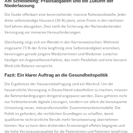
Am Scheideweg: Praxisabgaben und die Zukunft der
Niederlassung
Die Studie offenbart eine bevorstehende, massive Ruhestandswelle. Jeder
dritte selbstständige Hausarzt (36 %) plant, seine Praxis in den nächsten
fünf Jahren abzugeben. Dies stellt die Sicherung der flächendeckenden
Versorgung vor immense Herausforderungen.
Gleichzeitig zeigt sich ein Wandel in den Karrierewünschen. Während
insgesamt 73 % der Ärzte langfristig eine Selbstständigkeit anstreben,
bevorzugen gerade jüngere Medizinerinnen und Mediziner zunächst
häufiger ein Angestelltenverhältnis, das mehr Flexibilität und eine bessere
Work-Life-Balance verspricht.
Fazit: Ein klarer Auftrag an die Gesundheitspolitik
Die Ergebnisse der Hausärztebefragung sind ein Weckruf. Um die
hausärztliche Versorgung in Deutschland zukunftsfest zu machen, müssen
die Rahmenbedingungen dringend angepasst werden. Dazu gehören nicht
nur funktionierende digitale Lösungen, sondern vor allem die konsequente
Umsetzung neuer, interprofessioneller Zusammenarbeitsmodelle. Die
Politik ist gefordert, die rechtlichen Grundlagen zu schaffen, damit
qualifizierte nicht-ärztliche Berufe mehr Verantwortung übernehmen
können. Nur so kann dem drohenden Ärztemangel effektiv begegnet und
die hohe Versorgungsqualität für die Patientinnen und Patienten langfristig