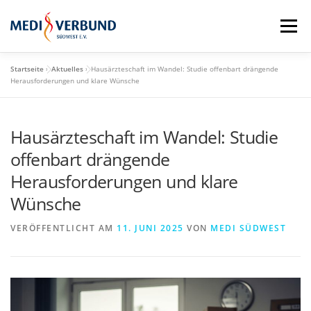
Zum
Inhalt
Menü
springen
Startseite
»
Aktuelles
»
Hausärzteschaft im Wandel: Studie offenbart drängende
STARTSEITE
QM-SCHULUNGSTAG
Herausforderungen und klare Wünsche
Hausärzteschaft im Wandel: Studie
MEDI VORTEILE
PRAXISBEDARF-SHOP
offenbart drängende
Herausforderungen und klare
AKTUELLES
MEDI BLOG
Wünsche
VERÖFFENTLICHT AM
11. JUNI 2025
VON
MEDI SÜDWEST
MEDI SÜDWEST GMBH
MITGLIEDSCHAFT