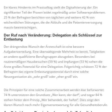
Ein klares Hindernis im Praxisalltag stellt die Digitalisierung dar. Ein
signifikanter Teil der Praxen leidet regelmäßig unter Softwareproblemen.
25 % der Befragten berichten von täglichen und weitere 42 % von
wöchentlichen Störungen, die die Abläufe und die Patientenversorgung
massiv beeinträchtigen.
Der Ruf nach Veränderung: Delegation als Schlüssel zur
Entlastung
Der drängendste Wunsch der Ärzteschaft ist eine bessere
Aufgabenverteilung. Eine überwältigende Mehrheit ist bereit, Tätigkeiten
an andere qualifizierte Berufsgruppen abzugeben. Besonders bei
routinemäßigen Hausbesuchen (59 %) und Impfungen (53 %) sehen die
Ärzte großes Potenzial für eine Delegation. Folgerichtig schätzen 72 % der
Befragten das eigene Entlastungspotenzial durch eine solche
Neuorganisation als „sehr groß“ oder „eher groß“ ein.
Die Prinzipien für eine solche Zusammenarbeit werden klar befürwortet:
74 % unterstützen den Grundsatz „Wer kann, der darf“, und sogar 84 %
stehen hinter dem Prinzip „Wer behandelt, der haftet“. Dies zeigt den
klaren Wunsch nach mehr Eigenverantwortung für alle Gesundheitsberufe.