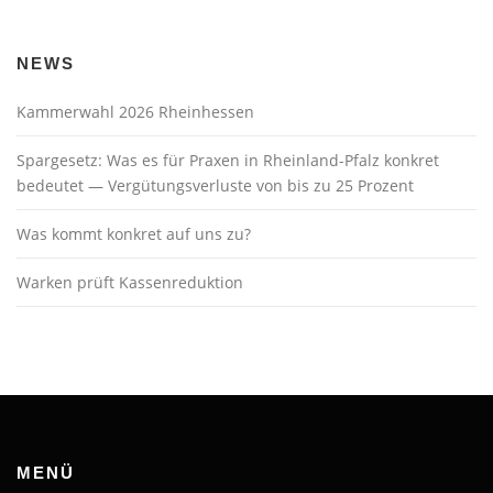
NEWS
Kammerwahl 2026 Rheinhessen
Spargesetz: Was es für Praxen in Rheinland-Pfalz konkret
bedeutet — Vergütungsverluste von bis zu 25 Prozent
Was kommt konkret auf uns zu?
Warken prüft Kassenreduktion
MENÜ