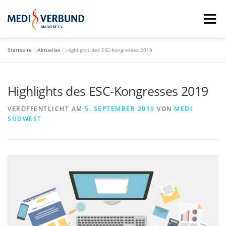
Zum
Inhalt
Menü
springen
Startseite
»
Aktuelles
»
Highlights des ESC-Kongresses 2019
STARTSEITE
QM-SCHULUNGSTAG
Highlights des ESC-Kongresses 2019
MEDI VORTEILE
PRAXISBEDARF-SHOP
VERÖFFENTLICHT AM
5. SEPTEMBER 2019
VON
MEDI
SÜDWEST
AKTUELLES
MEDI BLOG
MEDI SÜDWEST GMBH
MITGLIEDSCHAFT