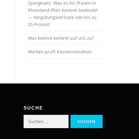
Spargesetz: Was es für Praxen in
Rheinland-Pfalz konkret bedeutet
— Vergütungsverluste von bis zu
25 Prozent
Was kommt konkret auf uns zu?
Warken prüft Kassenreduktion
SUCHE
Suchen
nach: