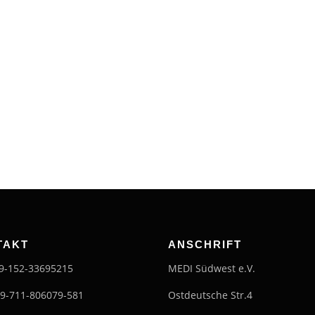
TAKT
ANSCHRIFT
49-152-33695215
MEDI Südwest e.V.
49-711-806079-581
Ostdeutsche Str.4