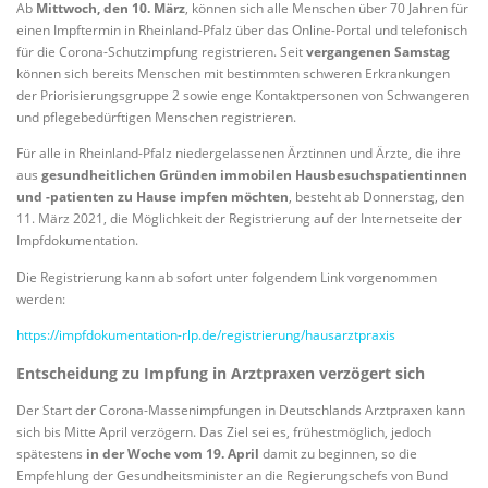
Ab
Mittwoch, den 10. März
, können sich alle Menschen über 70 Jahren für
einen Impftermin in Rheinland-Pfalz über das Online-Portal und telefonisch
für die Corona-Schutzimpfung registrieren. Seit
vergangenen Samstag
können sich bereits Menschen mit bestimmten schweren Erkrankungen
der Priorisierungsgruppe 2 sowie enge Kontaktpersonen von Schwangeren
und pflegebedürftigen Menschen registrieren.
Für alle in Rheinland-Pfalz niedergelassenen Ärztinnen und Ärzte, die ihre
aus
gesundheitlichen Gründen immobilen Hausbesuchspatientinnen
und -patienten zu Hause impfen möchten
, besteht ab Donnerstag, den
11. März 2021, die Möglichkeit der Registrierung auf der Internetseite der
Impfdokumentation.
Die Registrierung kann ab sofort unter folgendem Link vorgenommen
werden:
https://impfdokumentation-rlp.de/registrierung/hausarztpraxis
Entscheidung zu Impfung in Arztpraxen verzögert sich
Der Start der Corona-Massenimpfungen in Deutschlands Arztpraxen kann
sich bis Mitte April verzögern. Das Ziel sei es, frühestmöglich, jedoch
spätestens
in der Woche vom 19. April
damit zu beginnen, so die
Empfehlung der Gesundheitsminister an die Regierungschefs von Bund