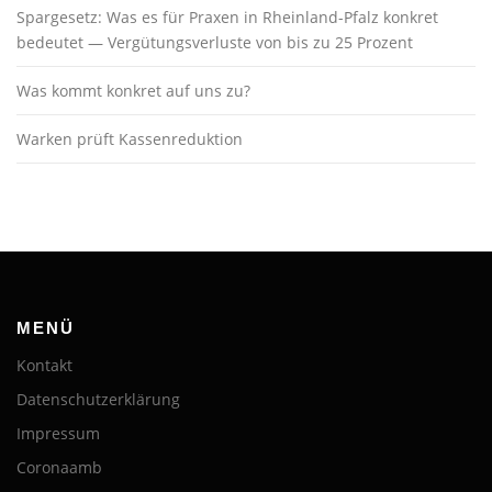
Spargesetz: Was es für Praxen in Rheinland-Pfalz konkret
bedeutet — Vergütungsverluste von bis zu 25 Prozent
Was kommt konkret auf uns zu?
Warken prüft Kassenreduktion
MENÜ
Kontakt
Datenschutzerklärung
Impressum
Coronaamb