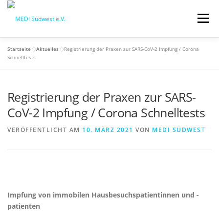
Zum
Inhalt
Menü
springen
Startseite
»
Aktuelles
»
Registrierung der Praxen zur SARS-CoV-2 Impfung / Corona
STARTSEITE
QM-SCHULUNGSTAG
Schnelltests
Registrierung der Praxen zur SARS-
MEDI VORTEILE
PRAXISBEDARF-SHOP
CoV-2 Impfung / Corona Schnelltests
AKTUELLES
MEDI BLOG
VERÖFFENTLICHT AM
10. MÄRZ 2021
VON
MEDI SÜDWEST
MEDI SÜDWEST GMBH
MITGLIEDSCHAFT
Impfung von immobilen Hausbesuchspatientinnen und -
patienten