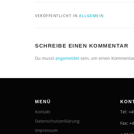
VERÖFFENTLICHT IN
ALLGEMEIN
SCHREIBE EINEN KOMMENTAR
Du musst
angemeldet
sein, um einen Kommenta
MENÜ
KON
Kontakt
Tel: +
Datenschutzerklärung
Fax: +
Impressum