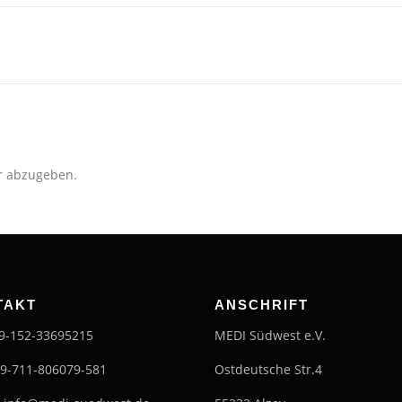
r abzugeben.
TAKT
ANSCHRIFT
49-152-33695215
MEDI Südwest e.V.
49-711-806079-581
Ostdeutsche Str.4