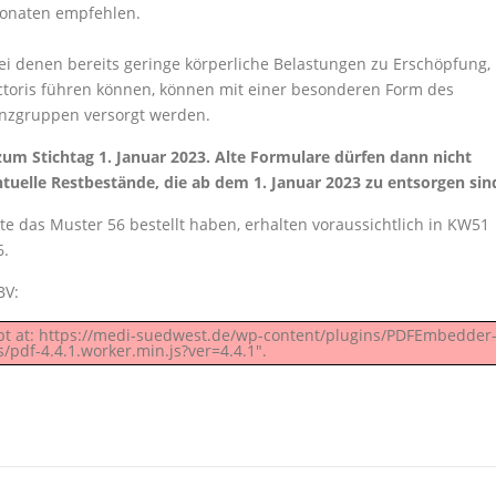
Monaten empfehlen.
ei denen bereits geringe körperliche Belastungen zu Erschöpfung,
toris führen können, können mit einer besonderen Form des
enzgruppen versorgt werden.
zum Stichtag 1. Januar 2023. Alte Formulare dürfen dann nicht
tuelle Restbestände, die ab dem 1. Januar 2023 zu entsorgen sin
ate das Muster 56 bestellt haben, erhalten voraussichtlich in KW51
6.
BV:
ript at: https://medi-suedwest.de/wp-content/plugins/PDFEmbedder
/pdf-4.4.1.worker.min.js?ver=4.4.1".