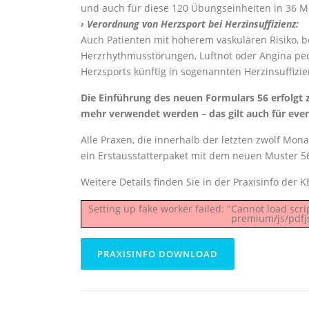
und auch für diese 120 Übungseinheiten in 36 
› Verordnung von Herzsport bei Herzinsuffizienz:
Auch Patienten mit höherem vaskulären Risiko, b
Herzrhythmusstörungen, Luftnot oder Angina pec
Herzsports künftig in sogenannten Herzinsuffizi
Die Einführung des neuen Formulars 56 erfolgt 
mehr verwendet werden – das gilt auch für even
Alle Praxen, die innerhalb der letzten zwölf Mon
ein Erstausstatterpaket mit dem neuen Muster 5
Weitere Details finden Sie in der Praxisinfo der K
Setting up fake worker failed: "Cannot load sc
premium/js/pdfjs
PRAXISINFO DOWNLOAD