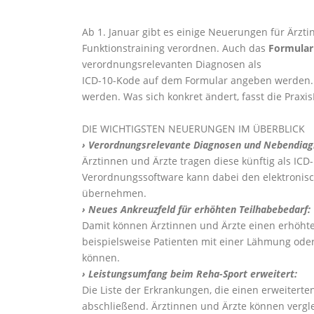
Ab 1. Januar gibt es einige Neuerungen für Ärzti
Funktionstraining verordnen. Auch das
Formular 
verordnungsrelevanten Diagnosen als
ICD-10-Kode auf dem Formular angeben werden.
werden. Was sich konkret ändert, fasst die Prax
DIE WICHTIGSTEN NEUERUNGEN IM ÜBERBLICK
› Verordnungsrelevante Diagnosen und Nebendiag
Ärztinnen und Ärzte tragen diese künftig als IC
Verordnungssoftware kann dabei den elektronisch
übernehmen.
› Neues Ankreuzfeld für erhöhten Teilhabebedarf:
Damit können Ärztinnen und Ärzte einen erhöht
beispielsweise Patienten mit einer Lähmung ode
können.
› Leistungsumfang beim Reha-Sport erweitert:
Die Liste der Erkrankungen, die einen erweitert
abschließend. Ärztinnen und Ärzte können verg