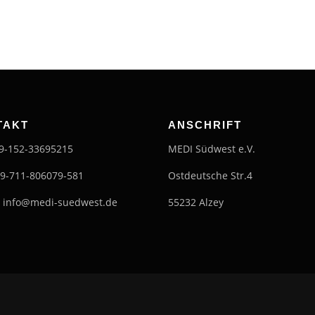
TAKT
ANSCHRIFT
49-152-33695215
MEDI Südwest e.V.
49-711-806079-581
Ostdeutsche Str.4
: info@medi-suedwest.de
55232 Alzey