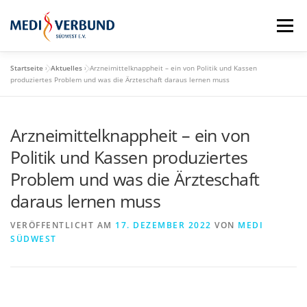
Zum
Inhalt
Menü
springen
Startseite
»
Aktuelles
»
Arzneimittelknappheit – ein von Politik und Kassen
STARTSEITE
QM-SCHULUNGSTAG
produziertes Problem und was die Ärzteschaft daraus lernen muss
Arzneimittelknappheit – ein von
MEDI VORTEILE
PRAXISBEDARF-SHOP
Politik und Kassen produziertes
Problem und was die Ärzteschaft
AKTUELLES
MEDI BLOG
daraus lernen muss
VERÖFFENTLICHT AM
17. DEZEMBER 2022
VON
MEDI
MEDI SÜDWEST GMBH
MITGLIEDSCHAFT
SÜDWEST