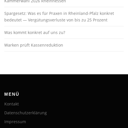
Kammerwahl 2026 Rheinhessen
Spargesetz: Was es für Praxen in Rheinland-Pfalz konkret
bedeutet — Vergütungsverluste von bis zu 25 Prozent
Was kommt konkret auf uns zu?
Warken prüft Kassenreduktion
MENÜ
Kontakt
Datenschutzerklärung
Impressum