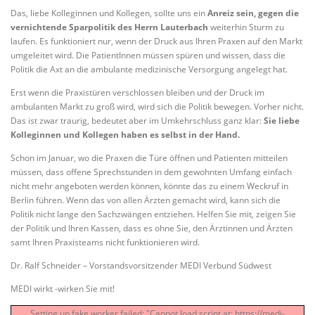
Das, liebe Kolleginnen und Kollegen, sollte uns ein
Anreiz sein, gegen die
vernichtende Sparpolitik des Herrn Lauterbach
weiterhin Sturm zu
laufen. Es funktioniert nur, wenn der Druck aus Ihren Praxen auf den Markt
umgeleitet wird. Die PatientInnen müssen spüren und wissen, dass die
Politik die Axt an die ambulante medizinische Versorgung angelegt hat.
Erst wenn die Praxistüren verschlossen bleiben und der Druck im
ambulanten Markt zu groß wird, wird sich die Politik bewegen. Vorher nicht.
Das ist zwar traurig, bedeutet aber im Umkehrschluss ganz klar:
Sie liebe
Kolleginnen und Kollegen haben es selbst in der Hand.
Schon im Januar, wo die Praxen die Türe öffnen und Patienten mitteilen
müssen, dass offene Sprechstunden in dem gewohnten Umfang einfach
nicht mehr angeboten werden können, könnte das zu einem Weckruf in
Berlin führen. Wenn das von allen Ärzten gemacht wird, kann sich die
Politik nicht lange den Sachzwängen entziehen. Helfen Sie mit, zeigen Sie
der Politik und Ihren Kassen, dass es ohne Sie, den Ärztinnen und Ärzten
samt Ihren Praxisteams nicht funktionieren wird.
Dr. Ralf Schneider – Vorstandsvorsitzender MEDI Verbund Südwest
MEDI wirkt -wirken Sie mit!
Setting up fake worker failed: "Cannot load script at: https://medi-