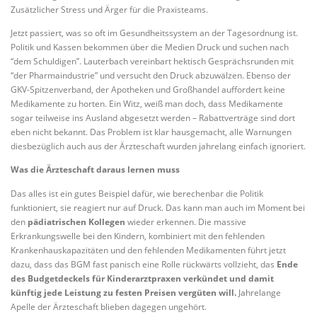
Zusätzlicher Stress und Ärger für die Praxisteams.
Jetzt passiert, was so oft im Gesundheitssystem an der Tagesordnung ist.
Politik und Kassen bekommen über die Medien Druck und suchen nach
“dem Schuldigen”. Lauterbach vereinbart hektisch Gesprächsrunden mit
“der Pharmaindustrie” und versucht den Druck abzuwälzen. Ebenso der
GKV-Spitzenverband, der Apotheken und Großhandel auffordert keine
Medikamente zu horten. Ein Witz, weiß man doch, dass Medikamente
sogar teilweise ins Ausland abgesetzt werden – Rabattverträge sind dort
eben nicht bekannt. Das Problem ist klar hausgemacht, alle Warnungen
diesbezüglich auch aus der Ärzteschaft wurden jahrelang einfach ignoriert.
Was die Ärzteschaft daraus lernen muss
Das alles ist ein gutes Beispiel dafür, wie berechenbar die Politik
funktioniert, sie reagiert nur auf Druck. Das kann man auch im Moment bei
den
pädiatrischen Kollegen
wieder erkennen. Die massive
Erkrankungswelle bei den Kindern, kombiniert mit den fehlenden
Krankenhauskapazitäten und den fehlenden Medikamenten führt jetzt
dazu, dass das BGM fast panisch eine Rolle rückwärts vollzieht, das
Ende
des Budgetdeckels für Kinderarztpraxen verkündet und damit
künftig jede Leistung zu festen Preisen vergüten will.
Jahrelange
Apelle der Ärzteschaft blieben dagegen ungehört.