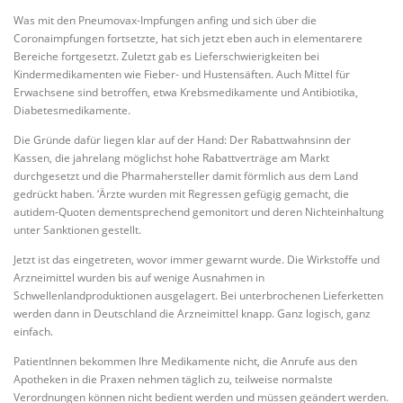
Was mit den Pneumovax-Impfungen anfing und sich über die
Coronaimpfungen fortsetzte, hat sich jetzt eben auch in elementarere
Bereiche fortgesetzt. Zuletzt gab es Lieferschwierigkeiten bei
Kindermedikamenten wie Fieber- und Hustensäften. Auch Mittel für
Erwachsene sind betroffen, etwa Krebsmedikamente und Antibiotika,
Diabetesmedikamente.
Die Gründe dafür liegen klar auf der Hand: Der Rabattwahnsinn der
Kassen, die jahrelang möglichst hohe Rabattverträge am Markt
durchgesetzt und die Pharmahersteller damit förmlich aus dem Land
gedrückt haben. ‘Ärzte wurden mit Regressen gefügig gemacht, die
autidem-Quoten dementsprechend gemonitort und deren Nichteinhaltung
unter Sanktionen gestellt.
Jetzt ist das eingetreten, wovor immer gewarnt wurde. Die Wirkstoffe und
Arzneimittel wurden bis auf wenige Ausnahmen in
Schwellenlandproduktionen ausgelagert. Bei unterbrochenen Lieferketten
werden dann in Deutschland die Arzneimittel knapp. Ganz logisch, ganz
einfach.
PatientInnen bekommen Ihre Medikamente nicht, die Anrufe aus den
Apotheken in die Praxen nehmen täglich zu, teilweise normalste
Verordnungen können nicht bedient werden und müssen geändert werden.