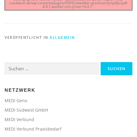
suedwest.de/wp-content/plugins/PDFEmbedder-premium/js/pdfjs/pdf-
4.4.1.worker.min.js?ver=4.4.1".
VERÖFFENTLICHT IN
ALLGEMEIN
Suchen
nach:
NETZWERK
MEDI Geno
MEDI Südwest GmbH
MEDI Verbund
MEDI Verbund Praxisbedarf