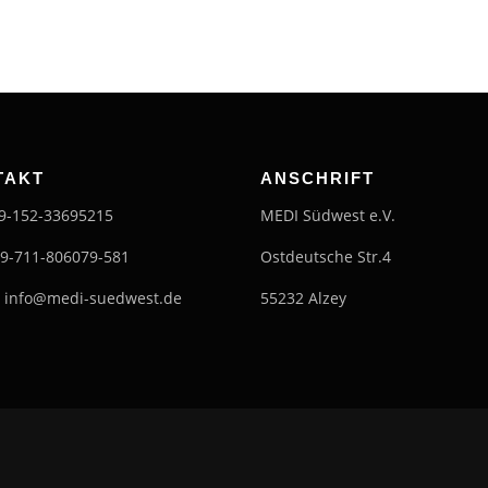
TAKT
ANSCHRIFT
49-152-33695215
MEDI Südwest e.V.
49-711-806079-581
Ostdeutsche Str.4
: info@medi-suedwest.de
55232 Alzey