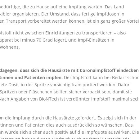
ebedürftige, die zu Hause auf eine Impfung warten. Das Land
xibler organisieren. Der Umstand, dass fertige Impfdosen in
en Transport vorbereitet werden können, ist ein ganz großer Vortei
stoff nicht zwischen Einrichtungen zu transportieren – also
parat bei minus 70 Grad lagert, und Impf-Einsätzen in
 Wohnens.
 dagegen, dass sich die Hausärzte mit Coronaimpfstoff eindecken
entinnen und Patienten impfen.
Der Impfstoff kann bei Bedarf scho
e Dosis in der Spritze vorsichtig transportiert werden. Dafür
ritzen oder Fläschchen sollten sicher verpackt sein, damit sie
. Nach Angaben von BioNTech ist verdünnter Impfstoff maximal sec
hon die Impfung durch die Hausärzte gefordert. Es zeigt sich in der
ientinnen und Patienten dies auch ausdrücklich so wünschen. Das
n würde sich sicher auch positiv auf die Impfquote auswirken. Die