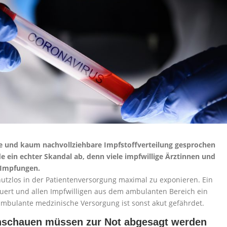
hte und kaum nachvollziehbare Impfstoffverteilung gesprochen
de ein echter Skandal ab, denn viele impfwillige Ärztinnen und
l Impfungen.
chutzlos in der Patientenversorgung maximal zu exponieren. Ein
euert und allen Impfwilligen aus dem ambulanten Bereich ein
ambulante medzinische Versorgung ist sonst akut gefährdet.
nschauen müssen zur Not abgesagt werden