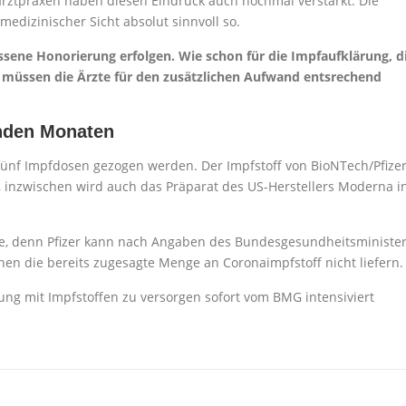
arztpraxen haben diesen Eindruck auch nochmal verstärkt. Die
medizinischer Sicht absolut sinnvoll so.
sene Honorierung erfolgen. Wie schon für die Impfaufklärung, d
 müssen die Ärzte für den zusätzlichen Aufwand entsrechend
nden Monaten
fünf Impfdosen gezogen werden. Der Impfstoff von BioNTech/Pfize
, inzwischen wird auch das Präparat des US-Herstellers Moderna i
ie, denn Pfizer kann nach Angaben des Bun­des­ge­sund­heits­mi­nis­ter
en die bereits zugesagte Menge an Coronaimpfstoff nicht liefern.
g mit Impfstoffen zu versorgen sofort vom BMG intensiviert