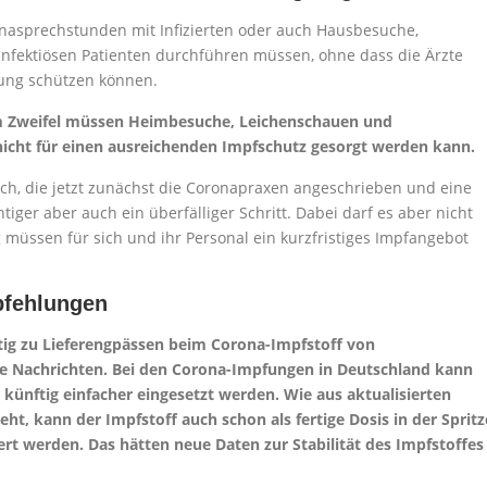
onasprechstunden mit Infizierten oder auch Hausbesuche,
infektiösen Patienten durchführen müssen, ohne dass die Ärzte
ung schützen können.
 im Zweifel müssen Heimbesuche, Leichenschauen und
cht für einen ausreichenden Impfschutz gesorgt werden kann.
ich, die jetzt zunächst die Coronapraxen angeschrieben und eine
tiger aber auch ein überfälliger Schritt. Dabei darf es aber nicht
 müssen für sich und ihr Personal ein kurzfristiges Impfangebot
pfehlungen
tig zu Lieferengpässen beim Corona-Impfstoff von
te Nachrichten. Bei den Corona-Impfungen in Deutschland kann
 künftig einfacher eingesetzt werden. Wie aus aktualisierten
, kann der Impfstoff auch schon als fertige Dosis in der Spritz
iert werden. Das hätten neue Daten zur Stabilität des Impfstoffes