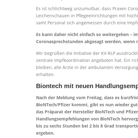
Es ist schlichtweg unzumutbar, dass Praxen Cor
Leichenschauen in Pflegeeinrichtungen mit hoch
samt Personal sich angemessen durch eine Impf
Es kann daher nicht einfach so weitergehen –
Coronasprechstunden abgesagt werden, wenn ni
Wir begrüßen die Initiative der KV-RLP ausdrückl
zentrale Impfkoordination angeboten hat. Ein rich
bleiben, alle Ärzte in der ambulanten Versorgung
erhalten.
Biontech mit neuen Handlungsem
Nach der Meldung vom Freitag, dass es kurzfris
BioNTech/Pfizer kommt, gibt es nun wieder gu
das Präparat der Hersteller BioNTech und Pfizer
Handlungsempfehlungen von BioNTech hervorgeht
bis zu sechs Stunden bei 2 bis 8 Grad transport
ergeben.