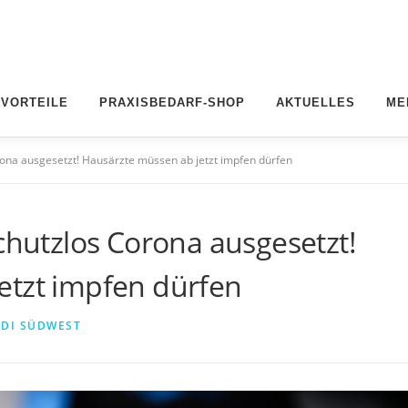
 VORTEILE
PRAXISBEDARF-SHOP
AKTUELLES
ME
rona ausgesetzt! Hausärzte müssen ab jetzt impfen dürfen
schutzlos Corona ausgesetzt!
etzt impfen dürfen
DI SÜDWEST