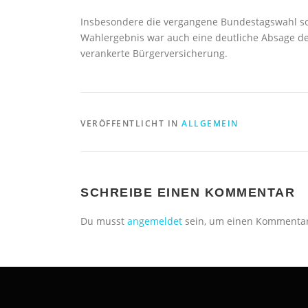
Insbesondere die vergangene Bundestagswahl sol
Wahlergebnis war auch eine deutliche Absage d
verankerte Bürgerversicherung.
VERÖFFENTLICHT IN
ALLGEMEIN
SCHREIBE EINEN KOMMENTAR
Du musst
angemeldet
sein, um einen Kommenta