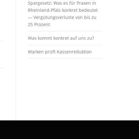
Spargesetz: Was es für Praxen in
Rheinland-Pfalz konkret bedeutet
— Vergütungsverluste von bis zu
25 Prozent
Was kommt konkret auf uns zu?
Warken prüft Kassenreduktion