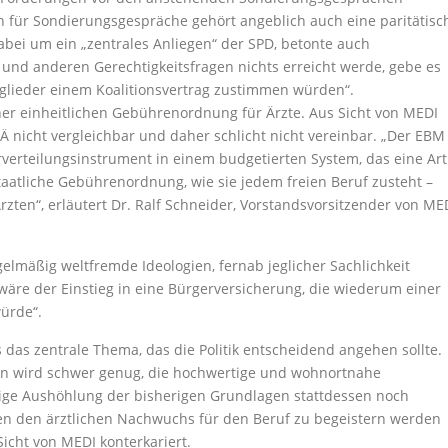
für Sondierungsgespräche gehört angeblich auch eine paritätisc
abei um ein „zentrales Anliegen“ der SPD, betonte auch
 und anderen Gerechtigkeitsfragen nichts erreicht werde, gebe es
tglieder einem Koalitionsvertrag zustimmen würden“.
er einheitlichen Gebührenordnung für Ärzte. Aus Sicht von MEDI
nicht vergleichbar und daher schlicht nicht vereinbar. „Der EBM
verteilungsinstrument in einem budgetierten System, das eine Art
 staatliche Gebührenordnung, wie sie jedem freien Beruf zusteht –
zten“, erläutert Dr. Ralf Schneider, Vorstandsvorsitzender von ME
elmäßig weltfremde Ideologien, fernab jeglicher Sachlichkeit
wäre der Einstieg in eine Bürgerversicherung, die wiederum einer
ürde“.
 das zentrale Thema, das die Politik entscheidend angehen sollte.
ten wird schwer genug, die hochwertige und wohnortnahe
tige Aushöhlung der bisherigen Grundlagen stattdessen noch
en den ärztlichen Nachwuchs für den Beruf zu begeistern werden
icht von MEDI konterkariert.