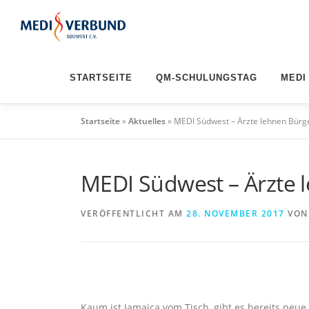
Zum
Inhalt
springen
STARTSEITE
QM-SCHULUNGSTAG
MEDI
Startseite
»
Aktuelles
»
MEDI Südwest – Ärzte lehnen Bürg
MEDI Südwest – Ärzte 
VERÖFFENTLICHT AM
28. NOVEMBER 2017
VO
Kaum ist Jamaica vom Tisch, gibt es bereits n