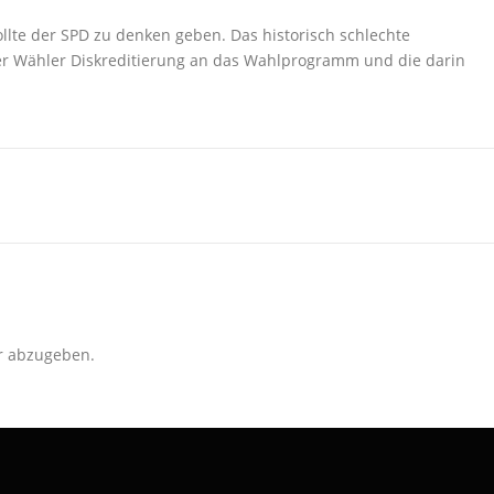
lte der SPD zu denken geben. Das historisch schlechte
er Wähler Diskreditierung an das Wahlprogramm und die darin
r abzugeben.