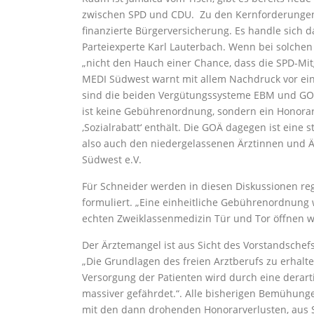
zwischen SPD und CDU. Zu den Kernforderungen 
finanzierte Bürgerversicherung. Es handle sich d
Parteiexperte Karl Lauterbach. Wenn bei solchen
„nicht den Hauch einer Chance, dass die SPD-Mi
MEDI Südwest warnt mit allem Nachdruck vor ein
sind die beiden Vergütungssysteme EBM und GOÄ 
ist keine Gebührenordnung, sondern ein Honorar
‚Sozialrabatt‘ enthält. Die GOÄ dagegen ist eine
also auch den niedergelassenen Ärztinnen und Är
Südwest e.V.
Für Schneider werden in diesen Diskussionen reg
formuliert. „Eine einheitliche Gebührenordnung 
echten Zweiklassenmedizin Tür und Tor öffnen w
Der Ärztemangel ist aus Sicht des Vorstandschefs
„Die Grundlagen des freien Arztberufs zu erhal
Versorgung der Patienten wird durch eine derar
massiver gefährdet.“. Alle bisherigen Bemühung
mit den dann drohenden Honorarverlusten, aus S