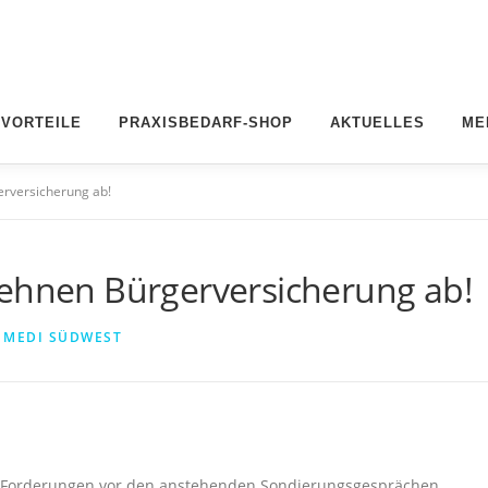
 VORTEILE
PRAXISBEDARF-SHOP
AKTUELLES
ME
erversicherung ab!
lehnen Bürgerversicherung ab!
N
MEDI SÜDWEST
eue Forderungen vor den anstehenden Sondierungsgesprächen