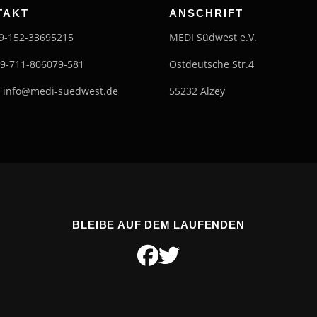
TAKT
ANSCHRIFT
49-152-33695215
MEDI Südwest e.V.
49-711-806079-581
Ostdeutsche Str.4
: info@medi-suedwest.de
55232 Alzey
BLEIBE AUF DEM LAUFENDEN