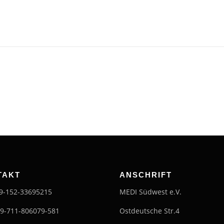
TAKT
ANSCHRIFT
49-152-33695215
MEDI Südwest e.V.
49-711-806079-581
Ostdeutsche Str.4