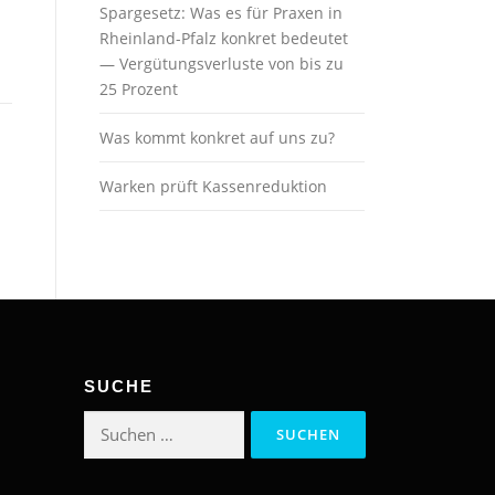
Spargesetz: Was es für Praxen in
Rheinland-Pfalz konkret bedeutet
— Vergütungsverluste von bis zu
25 Prozent
Was kommt konkret auf uns zu?
Warken prüft Kassenreduktion
SUCHE
Suchen
nach: