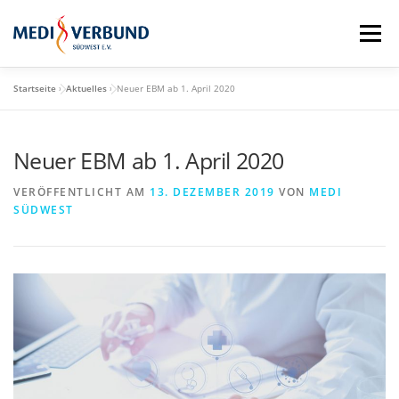
Zum
Inhalt
Menü
springen
Startseite
»
Aktuelles
»
Neuer EBM ab 1. April 2020
STARTSEITE
QM-SCHULUNGSTAG
Neuer EBM ab 1. April 2020
MEDI VORTEILE
PRAXISBEDARF-SHOP
VERÖFFENTLICHT AM
13. DEZEMBER 2019
VON
MEDI
SÜDWEST
AKTUELLES
MEDI BLOG
MEDI SÜDWEST GMBH
MITGLIEDSCHAFT