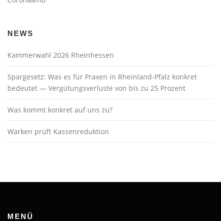
NEWS
Kammerwahl 2026 Rheinhessen
Spargesetz: Was es für Praxen in Rheinland-Pfalz konkret
bedeutet — Vergütungsverluste von bis zu 25 Prozent
Was kommt konkret auf uns zu?
Warken prüft Kassenreduktion
MENÜ