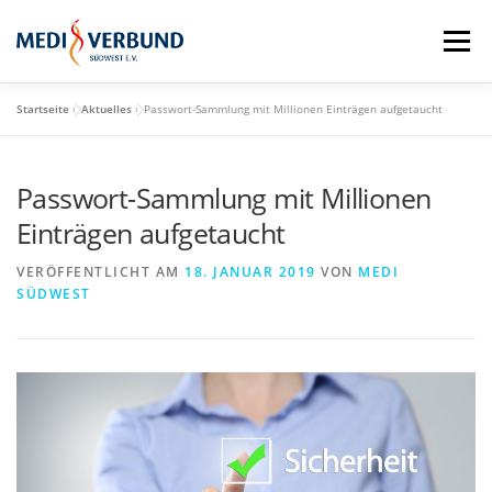
Zum
Inhalt
Menü
springen
Startseite
»
Aktuelles
»
Passwort-Sammlung mit Millionen Einträgen aufgetaucht
STARTSEITE
QM-SCHULUNGSTAG
Passwort-Sammlung mit Millionen
MEDI VORTEILE
PRAXISBEDARF-SHOP
Einträgen aufgetaucht
VERÖFFENTLICHT AM
18. JANUAR 2019
VON
MEDI
AKTUELLES
MEDI BLOG
SÜDWEST
MEDI SÜDWEST GMBH
MITGLIEDSCHAFT