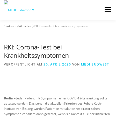
Zum
Inhalt
Menü
springen
Startseite
»
Aktuelles
»
RKI: Corona-Test bei Krankheitssymptomen
STARTSEITE
QM-SCHULUNGSTAG
RKI: Corona-Test bei
MEDI VORTEILE
PRAXISBEDARF-SHOP
Krankheitssymptomen
VERÖFFENTLICHT AM
30. APRIL 2020
VON
MEDI SÜDWEST
AKTUELLES
MEDI BLOG
MEDI SÜDWEST GMBH
MITGLIEDSCHAFT
Berlin
– Jeder Patient mit Symptomen einer COVID-19-Erkrankung sollte
getestet werden. Das sehen die aktuellen Kriterien des Robert Koch-
Instituts vor. Bislang wurden Patienten mit akuten respiratorischen
Symptomen vor allem dann getestet, wenn sie Kontakt zu einer infizierten