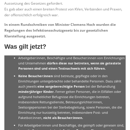
Aussetzung des Gesetzes gefordert.
Es gab aber auch einen breiten Protest von KVen, Verbänden und Praxen,
der offensichtlich erfolgreich war.
In einem Rundschreiben von Minister Clemens Hoch
wurden die
Regelungen des Infektionsschutzgesetz
bis zur gesetzlichen
Klarstellung
ausgesetzt.
Was gilt jetzt?
Arbeitgeber:innen, Beschäftigte und Besucher:innen von Einrichtungen
und Unternehmen
dürfen diese nur betreten, wenn sie getestete
Personen sind und einen Testnachweis mit sich führen.
Keine Besucher:innen
sind betreute, gepflegte oder in den
Einrichtungen untergebrachte oder behandelte Personen. Dazu zählt
auch jeweils
eine sorgeberechtigte Person
bei der Behandlung
minderjähriger Kinder.
Ferner gelten Personen, die in Eilfällen oder
aufgrund hoheitlicher Befugnisse die Einrichtungen betreten,
insbesondere Rettungsdienste, Betreuungsrichter:innen,
Seelsorgepersonen bei der Sterbebegleitung, sowie Personen, die die
Einrichtung nur kurzzeitig betreten, insbesondere Post- und
Paketbot:innen,
nicht als Besucher:innen.
Für Arbeitgeber:innen und Beschäftige, die geimpft oder genesen sind,