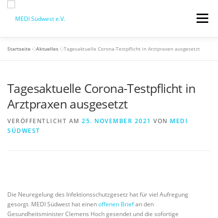
Zum
Inhalt
Menü
springen
Startseite
»
Aktuelles
»
Tagesaktuelle Corona-Testpflicht in Arztpraxen ausgesetzt
STARTSEITE
QM-SCHULUNGSTAG
Tagesaktuelle Corona-Testpflicht in
MEDI VORTEILE
PRAXISBEDARF-SHOP
Arztpraxen ausgesetzt
VERÖFFENTLICHT AM
25. NOVEMBER 2021
VON
MEDI
AKTUELLES
MEDI BLOG
SÜDWEST
MEDI SÜDWEST GMBH
MITGLIEDSCHAFT
Die Neuregelung des Infektionsschutzgesetz hat für viel Aufregung
gesorgt. MEDI Südwest hat einen
offenen Brief
an den
Gesundheitsminister Clemens Hoch gesendet und die sofortige